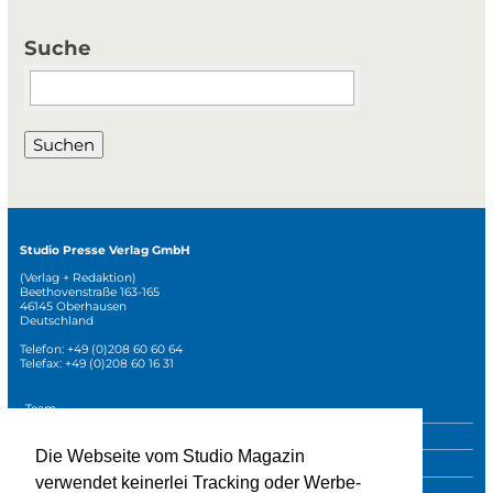
Suche
Suchbegriffe
Suchen
Studio Presse Verlag GmbH
(Verlag + Redaktion)
Beethovenstraße 163-165
46145 Oberhausen
Deutschland
Telefon: +49 (0)208 60 60 64
Telefax: +49 (0)208 60 16 31
Navigation
Team
überspringen
Mediadaten
Die Webseite vom Studio Magazin
Sonderpublikationen
verwendet keinerlei Tracking oder Werbe-
Impressum