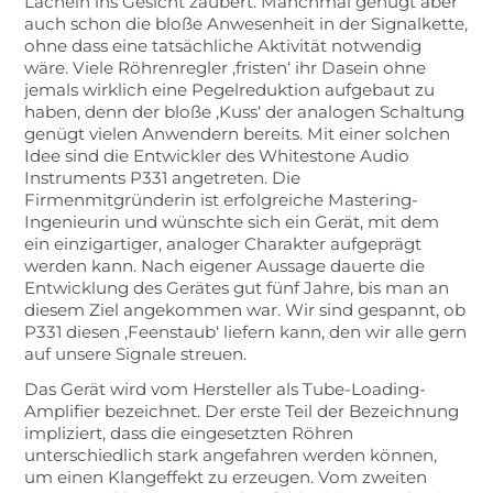
Lächeln ins Gesicht zaubert. Manchmal genügt aber
auch schon die bloße Anwesenheit in der Signalkette,
ohne dass eine tatsächliche Aktivität notwendig
wäre. Viele Röhrenregler ‚fristen‘ ihr Dasein ohne
jemals wirklich eine Pegelreduktion aufgebaut zu
haben, denn der bloße ‚Kuss‘ der analogen Schaltung
genügt vielen Anwendern bereits. Mit einer solchen
Idee sind die Entwickler des Whitestone Audio
Instruments P331 angetreten. Die
Firmenmitgründerin ist erfolgreiche Mastering-
Ingenieurin und wünschte sich ein Gerät, mit dem
ein einzigartiger, analoger Charakter aufgeprägt
werden kann. Nach eigener Aussage dauerte die
Entwicklung des Gerätes gut fünf Jahre, bis man an
diesem Ziel angekommen war. Wir sind gespannt, ob
P331 diesen ‚Feenstaub‘ liefern kann, den wir alle gern
auf unsere Signale streuen.
Das Gerät wird vom Hersteller als Tube-Loading-
Amplifier bezeichnet. Der erste Teil der Bezeichnung
impliziert, dass die eingesetzten Röhren
unterschiedlich stark angefahren werden können,
um einen Klangeffekt zu erzeugen. Vom zweiten