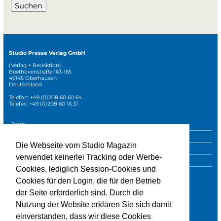
Suchen
Studio Presse Verlag GmbH
(Verlag + Redaktion)
Beethovenstraße 163-165
46145 Oberhausen
Deutschland
Telefon: +49 (0)208 60 60 64
Telefax: +49 (0)208 60 16 31
Navigation
Team
überspringen
Mediadaten
Die Webseite vom Studio Magazin
Sonderpublikationen
verwendet keinerlei Tracking oder Werbe-
Impressum
Cookies, lediglich Session-Cookies und
Datenschutz
Cookies für den Login, die für den Betrieb
der Seite erforderlich sind. Durch die
Nutzung der Website erklären Sie sich damit
» zur Studio-Website
einverstanden, dass wir diese Cookies