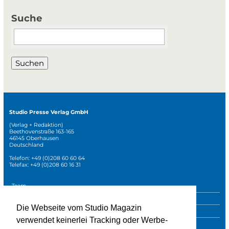
Suche
Suchbegriffe
Suchen
Studio Presse Verlag GmbH
(Verlag + Redaktion)
Beethovenstraße 163-165
46145 Oberhausen
Deutschland
Telefon: +49 (0)208 60 60 64
Telefax: +49 (0)208 60 16 31
Navigation
Team
überspringen
Mediadaten
Die Webseite vom Studio Magazin
Sonderpublikationen
verwendet keinerlei Tracking oder Werbe-
Impressum