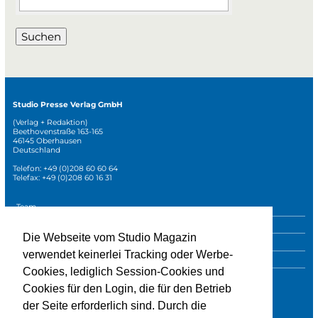
Suchen
Studio Presse Verlag GmbH
(Verlag + Redaktion)
Beethovenstraße 163-165
46145 Oberhausen
Deutschland
Telefon: +49 (0)208 60 60 64
Telefax: +49 (0)208 60 16 31
Navigation
Team
überspringen
Mediadaten
Die Webseite vom Studio Magazin
Sonderpublikationen
verwendet keinerlei Tracking oder Werbe-
Impressum
Cookies, lediglich Session-Cookies und
Datenschutz
Cookies für den Login, die für den Betrieb
der Seite erforderlich sind. Durch die