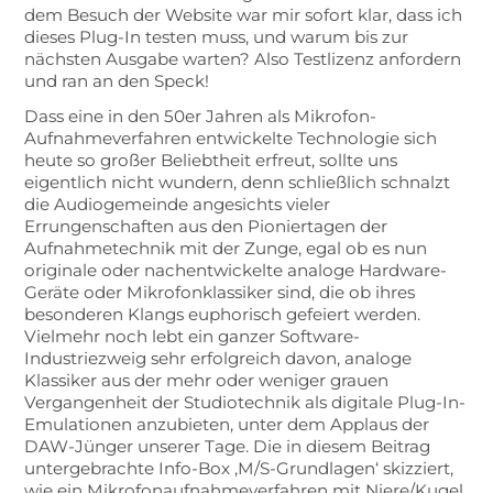
dem Besuch der Website war mir sofort klar, dass ich
dieses Plug-In testen muss, und warum bis zur
nächsten Ausgabe warten? Also Testlizenz anfordern
und ran an den Speck!
Dass eine in den 50er Jahren als Mikrofon-
Aufnahmeverfahren entwickelte Technologie sich
heute so großer Beliebtheit erfreut, sollte uns
eigentlich nicht wundern, denn schließlich schnalzt
die Audiogemeinde angesichts vieler
Errungenschaften aus den Pioniertagen der
Aufnahmetechnik mit der Zunge, egal ob es nun
originale oder nachentwickelte analoge Hardware-
Geräte oder Mikrofonklassiker sind, die ob ihres
besonderen Klangs euphorisch gefeiert werden.
Vielmehr noch lebt ein ganzer Software-
Industriezweig sehr erfolgreich davon, analoge
Klassiker aus der mehr oder weniger grauen
Vergangenheit der Studiotechnik als digitale Plug-In-
Emulationen anzubieten, unter dem Applaus der
DAW-Jünger unserer Tage. Die in diesem Beitrag
untergebrachte Info-Box ‚M/S-Grundlagen‘ skizziert,
wie ein Mikrofonaufnahmeverfahren mit Niere/Kugel