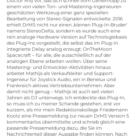
Doctor MS) vor, das sich schnell vom Geheimtipp zu
einem von vielen Ton- und Mastering-Ingenieuren
geschätzten Werkzeug einer ganz speziellen
Bearbeitung von Stereo-Signalen entwickelte. 2016
erhielt DrMS nicht nur einen ‚kleinen Plug-In-Bruder‘
namens StereoDelta, sondern es wurde auch eine
rein analoge Hardware-Version auf Technologiebasis
des Plug-Ins vorgestellt, die selbst das im Plug-In
integrierte Delay analog erzeugt: OnTheMoon
Spacecraft – für alle, die ausschließlich auf der
analogen Ebene arbeiten wollen. Über seine
Mastering- und Entwickler-Aktivitäten hinaus
arbeitet Mathijs als Verkaufsleiter und Support-
Ingenieur für Joystick Audio, ein in Benelux und
Frankreich aktives Vertriebsunternehmen. Aber
damit nicht genug – Mathijs ist auch seit vielen
Jahren als DJ unterwegs. Ich entdeckte das Plug-In,
so muss ich zu meiner Schande gestehen, erst vor
kurzem, als mir mein Redaktionskollege Friedemann
Kootz eine Pressemeldung zur neuen DrMS Version 5
kommentarlos übermittelte und schrieb gleich eine
passende Pressemeldung dazu, die Sie im
Nachrichtenteil dieser Ausgabe finden können. Nach