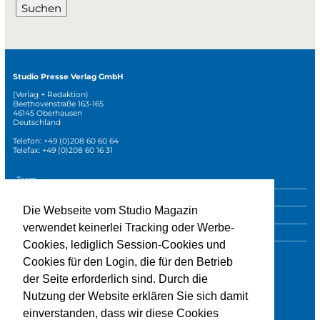
Suchen
Studio Presse Verlag GmbH
(Verlag + Redaktion)
Beethovenstraße 163-165
46145 Oberhausen
Deutschland
Telefon: +49 (0)208 60 60 64
Telefax: +49 (0)208 60 16 31
Navigation
Team
überspringen
Mediadaten
Die Webseite vom Studio Magazin
Sonderpublikationen
verwendet keinerlei Tracking oder Werbe-
Impressum
Cookies, lediglich Session-Cookies und
Datenschutz
Cookies für den Login, die für den Betrieb
der Seite erforderlich sind. Durch die
Nutzung der Website erklären Sie sich damit
» zur Studio-Website
einverstanden, dass wir diese Cookies