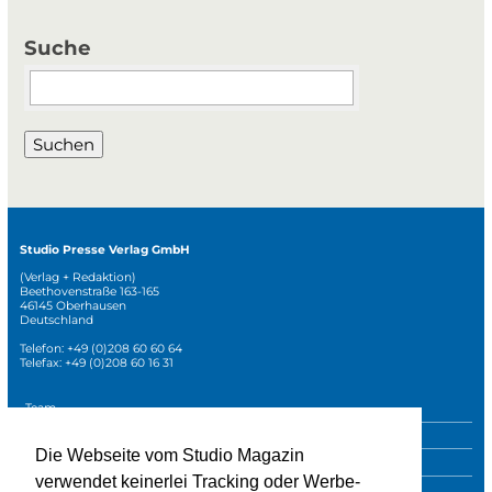
Suche
Suchbegriffe
Suchen
Studio Presse Verlag GmbH
(Verlag + Redaktion)
Beethovenstraße 163-165
46145 Oberhausen
Deutschland
Telefon: +49 (0)208 60 60 64
Telefax: +49 (0)208 60 16 31
Navigation
Team
überspringen
Mediadaten
Die Webseite vom Studio Magazin
Sonderpublikationen
verwendet keinerlei Tracking oder Werbe-
Impressum