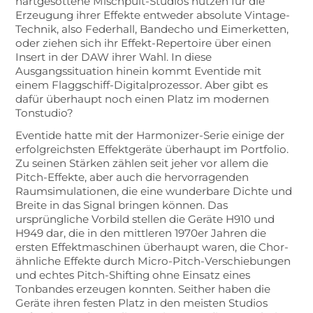
hartgesottene Mischpult-Studios nutzen für die
Erzeugung ihrer Effekte entweder absolute Vintage-
Technik, also Federhall, Bandecho und Eimerketten,
oder ziehen sich ihr Effekt-Repertoire über einen
Insert in der DAW ihrer Wahl. In diese
Ausgangssituation hinein kommt Eventide mit
einem Flaggschiff-Digitalprozessor. Aber gibt es
dafür überhaupt noch einen Platz im modernen
Tonstudio?
Eventide hatte mit der Harmonizer-Serie einige der
erfolgreichsten Effektgeräte überhaupt im Portfolio.
Zu seinen Stärken zählen seit jeher vor allem die
Pitch-Effekte, aber auch die hervorragenden
Raumsimulationen, die eine wunderbare Dichte und
Breite in das Signal bringen können. Das
ursprüngliche Vorbild stellen die Geräte H910 und
H949 dar, die in den mittleren 1970er Jahren die
ersten Effektmaschinen überhaupt waren, die Chor-
ähnliche Effekte durch Micro-Pitch-Verschiebungen
und echtes Pitch-Shifting ohne Einsatz eines
Tonbandes erzeugen konnten. Seither haben die
Geräte ihren festen Platz in den meisten Studios