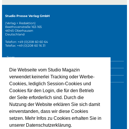
Studio Presse Verlag GmbH
(Verlag + Redaktion)
Beethovenstraße 163-165
46145 Oberhausen
Deutschland
Telefon: +49 (0)208 60 60 64
Telefax: +49 (0)208 60 16 31
Navigation
Team
überspringen
Mediadaten
Die Webseite vom Studio Magazin
Sonderpublikationen
verwendet keinerlei Tracking oder Werbe-
Impressum
Cookies, lediglich Session-Cookies und
Datenschutz
Cookies für den Login, die für den Betrieb
der Seite erforderlich sind. Durch die
Nutzung der Website erklären Sie sich damit
» zur Studio-Website
einverstanden, dass wir diese Cookies
setzen. Mehr Infos zu Cookies erhalten Sie in
unserer Datenschutzerklärung.