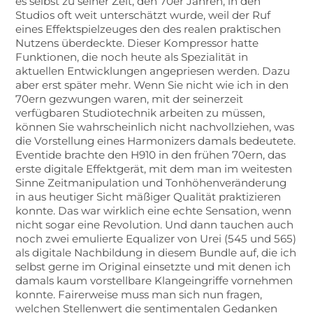
es selbst zu seiner Zeit, den 70er Jahren, in den
Studios oft weit unterschätzt wurde, weil der Ruf
eines Effektspielzeuges den des realen praktischen
Nutzens überdeckte. Dieser Kompressor hatte
Funktionen, die noch heute als Spezialität in
aktuellen Entwicklungen angepriesen werden. Dazu
aber erst später mehr. Wenn Sie nicht wie ich in den
70ern gezwungen waren, mit der seinerzeit
verfügbaren Studiotechnik arbeiten zu müssen,
können Sie wahrscheinlich nicht nachvollziehen, was
die Vorstellung eines Harmonizers damals bedeutete.
Eventide brachte den H910 in den frühen 70ern, das
erste digitale Effektgerät, mit dem man im weitesten
Sinne Zeitmanipulation und Tonhöhenveränderung
in aus heutiger Sicht mäßiger Qualität praktizieren
konnte. Das war wirklich eine echte Sensation, wenn
nicht sogar eine Revolution. Und dann tauchen auch
noch zwei emulierte Equalizer von Urei (545 und 565)
als digitale Nachbildung in diesem Bundle auf, die ich
selbst gerne im Original einsetzte und mit denen ich
damals kaum vorstellbare Klangeingriffe vornehmen
konnte. Fairerweise muss man sich nun fragen,
welchen Stellenwert die sentimentalen Gedanken