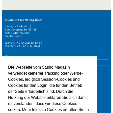
Studio Presse Verlag GmbH
(Verlag + Redaktion)
Beethovenstraße 163-165
46145 Oberhausen
Deutschland
Telefon: +49 (0)208 60 60 64
Telefax: +49 (0)208 60 16 31
Navigation
Team
überspringen
Mediadaten
Die Webseite vom Studio Magazin
Sonderpublikationen
verwendet keinerlei Tracking oder Werbe-
Impressum
Cookies, lediglich Session-Cookies und
Datenschutz
Cookies für den Login, die für den Betrieb
der Seite erforderlich sind. Durch die
Nutzung der Website erklären Sie sich damit
» zur Studio-Website
einverstanden, dass wir diese Cookies
setzen. Mehr Infos zu Cookies erhalten Sie in