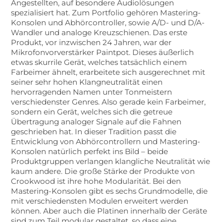
Angestellten, auf besondere Audiolösungen
spezialisiert hat. Zum Portfolio gehören Mastering-
Konsolen und Abhörcontroller, sowie A/D- und D/A-
Wandler und analoge Kreuzschienen. Das erste
Produkt, vor inzwischen 24 Jahren, war der
Mikrofonvorverstärker Paintpot. Dieses äußerlich
etwas skurrile Gerät, welches tatsächlich einem
Farbeimer ähnelt, erarbeitete sich ausgerechnet mit
seiner sehr hohen Klangneutralität einen
hervorragenden Namen unter Tonmeistern
verschiedenster Genres. Also gerade kein Farbeimer,
sondern ein Gerät, welches sich die getreue
Übertragung analoger Signale auf die Fahnen
geschrieben hat. In dieser Tradition passt die
Entwicklung von Abhörcontrollern und Mastering-
Konsolen natürlich perfekt ins Bild – beide
Produktgruppen verlangen klangliche Neutralität wie
kaum andere. Die große Stärke der Produkte von
Crookwood ist ihre hohe Modularität. Bei den
Mastering-Konsolen gibt es sechs Grundmodelle, die
mit verschiedensten Modulen erweitert werden
können. Aber auch die Platinen innerhalb der Geräte
sind zum Teil modular gestaltet, so dass eine