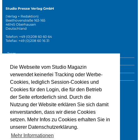
Studio Presse Verlag GmbH
(Verlag + Redaktion)
Beethovenstraße 163-165
46145 Oberhausen
Deutschland
Telefon: +49 (0)208 60 60 64
Telefax: +49 (0)208 60 16 31
Navigation
Team
überspringen
Mediadaten
Die Webseite vom Studio Magazin
Sonderpublikationen
verwendet keinerlei Tracking oder Werbe-
Impressum
Cookies, lediglich Session-Cookies und
Datenschutz
Cookies für den Login, die für den Betrieb
der Seite erforderlich sind. Durch die
Nutzung der Website erklären Sie sich damit
» zur Studio-Website
einverstanden, dass wir diese Cookies
setzen. Mehr Infos zu Cookies erhalten Sie in
unserer Datenschutzerklärung.
Mehr Informationen