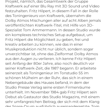
Projekt, nämlich, das Gesamtwerk der Gruppe
Kraftwerk auf einer Blu Ray mit 3D Sound und Video
festzuhalten. Fritz Hilpert, in diesem Fall in der Rolle
des Toningenieurs von Kraftwerk, übernahm die
Dolby Atmos Mischungen aller auf acht Alben jemals
veröffentlichten Kraftwerk-Titel, mit Hilfe von 3D-
Spezialist Tom Ammermann. In dessen Studio wurde
ein komplexes technisches Setup aufgebaut, um
Fritz Hilpert die Möglichkeit zu geben, frei und
kreativ arbeiten zu können, wie das in einer
Musikproduktion nicht nur üblich, sondern sogar
unverzichtbar ist, ohne das Zielformat Dolby Atmos
aus den Augen zu verlieren. Ich kenne Fritz Hilpert
seit Anfang der 80er Jahre, also noch deutlich vor
seiner Kraftwerk-Zeit, die 1987 begann. Er arbeitete
seinerzeit als Toningenieur im Tonstudio 55 im
schönen Mülheim an der Ruhr, das sich in einem
Nebengebäude des Hauses befand, in dem der
Studio Presse Verlag seine ersten Firmenräume
unterhielt. Im November 1984 gab Fritz Hilpert sein
Debut als Gastautor des Studio Magazins, mit einem
sehr umfangreichen Beitrag, der sich mit dem Klang
der Snare-Drum ausführlich auseinandersetzte. Tom