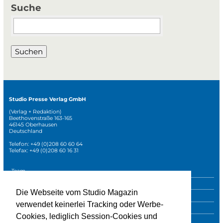
Suche
Suchbegriffe
Suchen
Studio Presse Verlag GmbH
(Verlag + Redaktion)
Beethovenstraße 163-165
46145 Oberhausen
Deutschland
Telefon: +49 (0)208 60 60 64
Telefax: +49 (0)208 60 16 31
Navigation
Team
überspringen
Mediadaten
Die Webseite vom Studio Magazin
Sonderpublikationen
verwendet keinerlei Tracking oder Werbe-
Impressum
Cookies, lediglich Session-Cookies und
Datenschutz