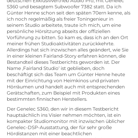
deutschen Exklusivvertrieb Audio Pro, mit Genelec
S360 und besagtem Subwoofer 7382 statt. Da ich
Günter Henne schon seit den späten 70ern kenne, als
ich noch regelmäßig als freier Toningenieur in
seinem Studio arbeitete, traute ich mich, um eine
persönliche Hörsitzung abseits der offiziellen
Vorführung zu bitten. So kam es, dass ich an den Ort
meiner frühen Studioaktivitäten zurückkehrte.
Allerdings hat sich inzwischen alles geändert, wie Sie
in einer kleinen Fairland-Story erfahren können, die
Bestandteil dieses Testberichts geworden ist. Der
Name ‚Fairland Studio‘ ist geblieben, doch
beschäftigt sich das Team um Günter Henne heute
mit der Einrichtung von Heimkinos und privaten
Hörräumen und handelt auch mit entsprechenden
Gerätschaften, zum Beispiel mit Produkten eines
bestimmten finnischen Herstellers.
Der Genelec S360, den wir in diesem Testbericht
hauptsächlich ins Visier nehmen möchten, ist ein
kompakter Studiomonitor mit inzwischen üblicher
Genelec-DSP-Ausstattung, der für sehr große
Hördistanzen mit einer beachtlichen