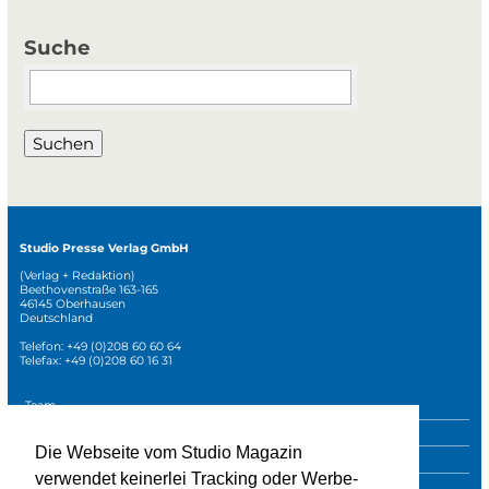
Suche
Suchbegriffe
Suchen
Studio Presse Verlag GmbH
(Verlag + Redaktion)
Beethovenstraße 163-165
46145 Oberhausen
Deutschland
Telefon: +49 (0)208 60 60 64
Telefax: +49 (0)208 60 16 31
Navigation
Team
überspringen
Mediadaten
Die Webseite vom Studio Magazin
Sonderpublikationen
verwendet keinerlei Tracking oder Werbe-
Impressum