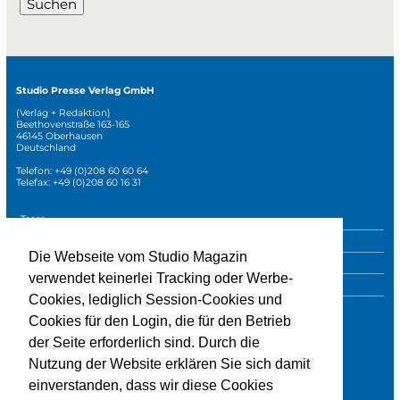
Suchen
Studio Presse Verlag GmbH
(Verlag + Redaktion)
Beethovenstraße 163-165
46145 Oberhausen
Deutschland
Telefon: +49 (0)208 60 60 64
Telefax: +49 (0)208 60 16 31
Navigation
Team
überspringen
Mediadaten
Die Webseite vom Studio Magazin
Sonderpublikationen
verwendet keinerlei Tracking oder Werbe-
Impressum
Cookies, lediglich Session-Cookies und
Datenschutz
Cookies für den Login, die für den Betrieb
der Seite erforderlich sind. Durch die
Nutzung der Website erklären Sie sich damit
» zur Studio-Website
einverstanden, dass wir diese Cookies