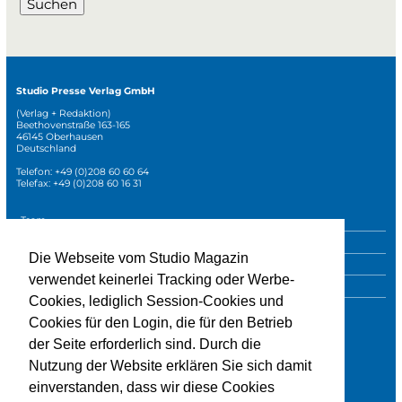
Suchen
Studio Presse Verlag GmbH
(Verlag + Redaktion)
Beethovenstraße 163-165
46145 Oberhausen
Deutschland
Telefon: +49 (0)208 60 60 64
Telefax: +49 (0)208 60 16 31
Navigation
Team
überspringen
Mediadaten
Die Webseite vom Studio Magazin
Sonderpublikationen
verwendet keinerlei Tracking oder Werbe-
Impressum
Cookies, lediglich Session-Cookies und
Datenschutz
Cookies für den Login, die für den Betrieb
der Seite erforderlich sind. Durch die
Nutzung der Website erklären Sie sich damit
» zur Studio-Website
einverstanden, dass wir diese Cookies