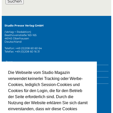
Suchen
Studio Presse Verlag GmbH
(Verlag + Redaktion)
Beethovenstraße 163-165
46145 Oberhausen
Deutschland
Telefon: +49 (0)208 60 60 64
Telefax: +49 (0)208 60 16 31
Navigation
Team
überspringen
Mediadaten
Die Webseite vom Studio Magazin
Sonderpublikationen
verwendet keinerlei Tracking oder Werbe-
Impressum
Cookies, lediglich Session-Cookies und
Datenschutz
Cookies für den Login, die für den Betrieb
der Seite erforderlich sind. Durch die
Nutzung der Website erklären Sie sich damit
» zur Studio-Website
einverstanden, dass wir diese Cookies