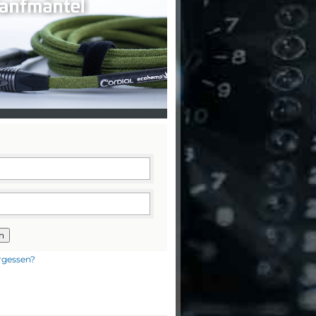
n
rgessen?