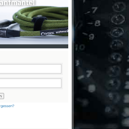
n
rgessen?