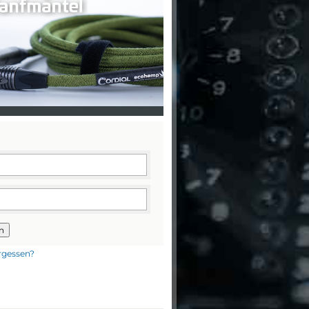
n
rgessen?