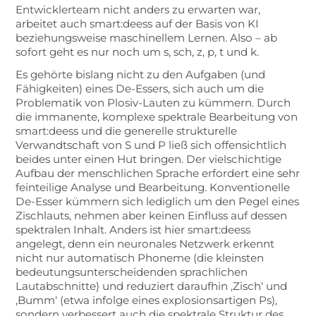
Entwicklerteam nicht anders zu erwarten war,
arbeitet auch smart:deess auf der Basis von KI
beziehungsweise maschinellem Lernen. Also – ab
sofort geht es nur noch um s, sch, z, p, t und k.
Es gehörte bislang nicht zu den Aufgaben (und
Fähigkeiten) eines De-Essers, sich auch um die
Problematik von Plosiv-Lauten zu kümmern. Durch
die immanente, komplexe spektrale Bearbeitung von
smart:deess und die generelle strukturelle
Verwandtschaft von S und P ließ sich offensichtlich
beides unter einen Hut bringen. Der vielschichtige
Aufbau der menschlichen Sprache erfordert eine sehr
feinteilige Analyse und Bearbeitung. Konventionelle
De-Esser kümmern sich lediglich um den Pegel eines
Zischlauts, nehmen aber keinen Einfluss auf dessen
spektralen Inhalt. Anders ist hier smart:deess
angelegt, denn ein neuronales Netzwerk erkennt
nicht nur automatisch Phoneme (die kleinsten
bedeutungsunterscheidenden sprachlichen
Lautabschnitte) und reduziert daraufhin ‚Zisch‘ und
‚Bumm‘ (etwa infolge eines explosionsartigen Ps),
sondern verbessert auch die spektrale Struktur des