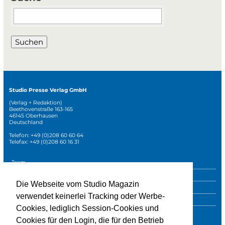
Suchbegriffe
Suchen
Studio Presse Verlag GmbH
(Verlag + Redaktion)
Beethovenstraße 163-165
46145 Oberhausen
Deutschland
Telefon: +49 (0)208 60 60 64
Telefax: +49 (0)208 60 16 31
Navigation
Team
überspringen
Mediadaten
Die Webseite vom Studio Magazin
Sonderpublikationen
verwendet keinerlei Tracking oder Werbe-
Impressum
Cookies, lediglich Session-Cookies und
Datenschutz
Cookies für den Login, die für den Betrieb