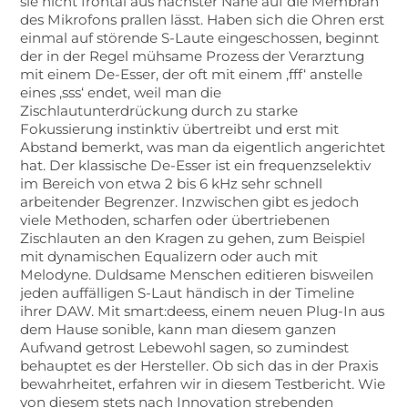
sie nicht frontal aus nächster Nähe auf die Membran
des Mikrofons prallen lässt. Haben sich die Ohren erst
einmal auf störende S-Laute eingeschossen, beginnt
der in der Regel mühsame Prozess der Verarztung
mit einem De-Esser, der oft mit einem ‚fff‘ anstelle
eines ‚sss‘ endet, weil man die
Zischlautunterdrückung durch zu starke
Fokussierung instinktiv übertreibt und erst mit
Abstand bemerkt, was man da eigentlich angerichtet
hat. Der klassische De-Esser ist ein frequenzselektiv
im Bereich von etwa 2 bis 6 kHz sehr schnell
arbeitender Begrenzer. Inzwischen gibt es jedoch
viele Methoden, scharfen oder übertriebenen
Zischlauten an den Kragen zu gehen, zum Beispiel
mit dynamischen Equalizern oder auch mit
Melodyne. Duldsame Menschen editieren bisweilen
jeden auffälligen S-Laut händisch in der Timeline
ihrer DAW. Mit smart:deess, einem neuen Plug-In aus
dem Hause sonible, kann man diesem ganzen
Aufwand getrost Lebewohl sagen, so zumindest
behauptet es der Hersteller. Ob sich das in der Praxis
bewahrheitet, erfahren wir in diesem Testbericht. Wie
von diesem stets nach Innovation strebenden