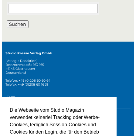
Suchbegriffe
Suchen
Studio Presse Verlag GmbH
(Verlag + Redaktion)
Beethovenstraße 163-165
46145 Oberhausen
Deutschland
Telefon: +49 (0)208 60 60 64
Telefax: +49 (0)208 60 16 31
Navigation
Team
überspringen
Mediadaten
Die Webseite vom Studio Magazin
Sonderpublikationen
verwendet keinerlei Tracking oder Werbe-
Impressum
Cookies, lediglich Session-Cookies und
Datenschutz
Cookies für den Login, die für den Betrieb