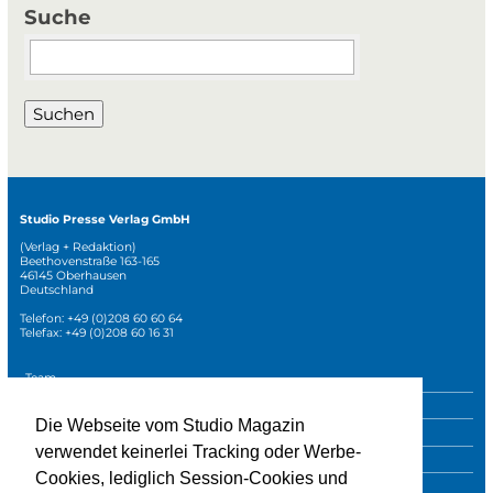
Suche
Suchbegriffe
Suchen
Studio Presse Verlag GmbH
(Verlag + Redaktion)
Beethovenstraße 163-165
46145 Oberhausen
Deutschland
Telefon: +49 (0)208 60 60 64
Telefax: +49 (0)208 60 16 31
Navigation
Team
überspringen
Mediadaten
Die Webseite vom Studio Magazin
Sonderpublikationen
verwendet keinerlei Tracking oder Werbe-
Impressum
Cookies, lediglich Session-Cookies und
Datenschutz