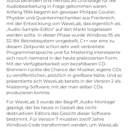
Status befanden und niemals als Grundlage für die
Audiobearbeitung in Frage gekommen wären.
Anfang 1994 begann ein gewisser Philippe Goutier,
Physiker und Quantenmechaniker aus Frankreich,
mit der Entwicklung von WaveLab, das eigentlich als
‚Audio-Sample-Editor‘ auf den Markt losgelassen
werden sollte. In dieser Phase wurde Windows 95 als
32-Bit-Betriebssystem vorgestellt, C++ war eine zu
diesem Zeitpunkt schon sehr weit verbreitete
Programmiersprache und für Mastering interessierte
sich noch niemand in der heute praktizierten Form.
Mit der Verfügbarbarkeit von bezahlbaren CD-
Brennern rückte die Chance der Musiker, eigene CDs
zu veröffentlichen, plötzlich in greifbare Nähe. Und so
präsentierte sich WaveLab bereits in der Version 2 als
Mastering-Software, mit der man selber CDs
produzieren konnte.
Für WaveLab 3 wurde der Begriff ‚Audio-Montage‘
geprägt, der bis heute in Gestalt des nicht-
destruktiven Editors das Gesicht dieser Software
bestimmt. Für Version 7 mussten zwölf Jahre
Windows-Code transformiert werden, um WaveLab