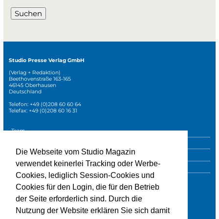
Suchen
Studio Presse Verlag GmbH
(Verlag + Redaktion)
Beethovenstraße 163-165
46145 Oberhausen
Deutschland
Telefon: +49 (0)208 60 60 64
Telefax: +49 (0)208 60 16 31
Navigation
Team
überspringen
Mediadaten
Die Webseite vom Studio Magazin
Sonderpublikationen
verwendet keinerlei Tracking oder Werbe-
Impressum
Cookies, lediglich Session-Cookies und
Datenschutz
Cookies für den Login, die für den Betrieb
der Seite erforderlich sind. Durch die
Nutzung der Website erklären Sie sich damit
» zur Studio-Website