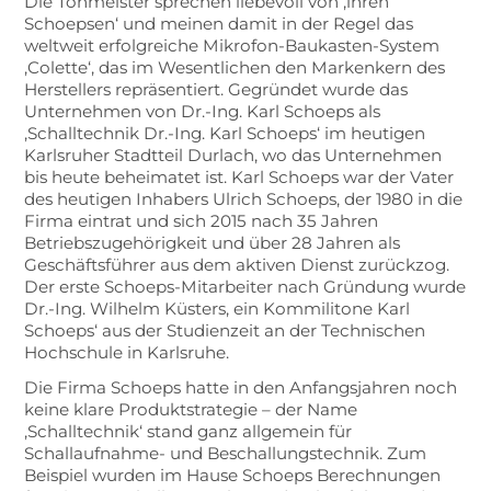
Die Tonmeister sprechen liebevoll von ‚ihren
Schoepsen‘ und meinen damit in der Regel das
weltweit erfolgreiche Mikrofon-Baukasten-System
‚Colette‘, das im Wesentlichen den Markenkern des
Herstellers repräsentiert. Gegründet wurde das
Unternehmen von Dr.-Ing. Karl Schoeps als
‚Schalltechnik Dr.-Ing. Karl Schoeps‘ im heutigen
Karlsruher Stadtteil Durlach, wo das Unternehmen
bis heute beheimatet ist. Karl Schoeps war der Vater
des heutigen Inhabers Ulrich Schoeps, der 1980 in die
Firma eintrat und sich 2015 nach 35 Jahren
Betriebszugehörigkeit und über 28 Jahren als
Geschäftsführer aus dem aktiven Dienst zurückzog.
Der erste Schoeps-Mitarbeiter nach Gründung wurde
Dr.-Ing. Wilhelm Küsters, ein Kommilitone Karl
Schoeps‘ aus der Studienzeit an der Technischen
Hochschule in Karlsruhe.
Die Firma Schoeps hatte in den Anfangsjahren noch
keine klare Produktstrategie – der Name
‚Schalltechnik‘ stand ganz allgemein für
Schallaufnahme- und Beschallungstechnik. Zum
Beispiel wurden im Hause Schoeps Berechnungen