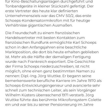
für Kino-Beschallungsanlagen durchgeführt und
Tonbandgeräte in kleiner Stückzahl gefertigt. Der
erste Vertreter des heute klar definierten
Unternehmensziels war das CMV 50/2, das erste
Schoeps-Kondensatormikrofon mit für heutige
Verhältnisse gigantischen Ausmaßen.
Die Freundschaft zu einem französischen
Handelsvertreter mit besten Kontakten zum
französischen Rundfunk ermöglichte Karl Schoeps
schon in den Anfangsjahren eine beachtliche
Marktposition, die dort bis heute erhalten geblieben
ist. Mehr als die Hälfte der damaligen Fertigung
wurde nach Frankreich exportiert. Die Geschichte
der Firma Schoeps niederzuschreiben, ist nicht
möglich, ohne einen ganz bestimmten Namen zu
nennen: Dipl.-Ing. Jörg Wuttke. Er begann seine
bemerkenswerte berufliche Karriere im Jahre 1970 als
Schoeps-Entwicklungsingenieur und avancierte sehr
schnell zum technischen Leiter, als sein Vorgänger
Wilhelm Küsters überraschend 1971 verstarb. Jörg
Wuttke führte das berühmte Mikrofonsystem Colette
ein und war bis zu seiner Pensionierung im Jahre