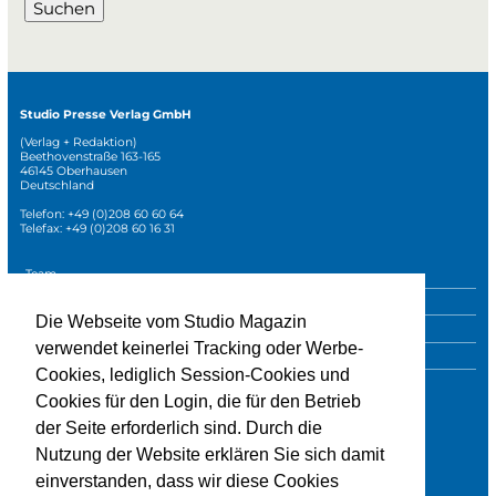
Suchen
Studio Presse Verlag GmbH
(Verlag + Redaktion)
Beethovenstraße 163-165
46145 Oberhausen
Deutschland
Telefon: +49 (0)208 60 60 64
Telefax: +49 (0)208 60 16 31
Navigation
Team
überspringen
Mediadaten
Die Webseite vom Studio Magazin
Sonderpublikationen
verwendet keinerlei Tracking oder Werbe-
Impressum
Cookies, lediglich Session-Cookies und
Datenschutz
Cookies für den Login, die für den Betrieb
der Seite erforderlich sind. Durch die
Nutzung der Website erklären Sie sich damit
» zur Studio-Website
einverstanden, dass wir diese Cookies