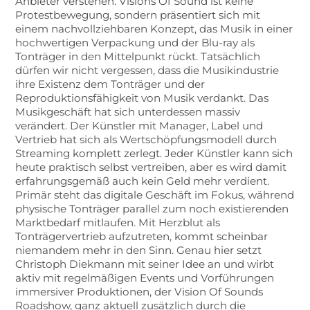
Anbieter verstehen. Visions Of Sound ist keine
Protestbewegung, sondern präsentiert sich mit
einem nachvollziehbaren Konzept, das Musik in einer
hochwertigen Verpackung und der Blu-ray als
Tonträger in den Mittelpunkt rückt. Tatsächlich
dürfen wir nicht vergessen, dass die Musikindustrie
ihre Existenz dem Tonträger und der
Reproduktionsfähigkeit von Musik verdankt. Das
Musikgeschäft hat sich unterdessen massiv
verändert. Der Künstler mit Manager, Label und
Vertrieb hat sich als Wertschöpfungsmodell durch
Streaming komplett zerlegt. Jeder Künstler kann sich
heute praktisch selbst vertreiben, aber es wird damit
erfahrungsgemäß auch kein Geld mehr verdient.
Primär steht das digitale Geschäft im Fokus, während
physische Tonträger parallel zum noch existierenden
Marktbedarf mitlaufen. Mit Herzblut als
Tonträgervertrieb aufzutreten, kommt scheinbar
niemandem mehr in den Sinn. Genau hier setzt
Christoph Diekmann mit seiner Idee an und wirbt
aktiv mit regelmäßigen Events und Vorführungen
immersiver Produktionen, der Vision Of Sounds
Roadshow, ganz aktuell zusätzlich durch die