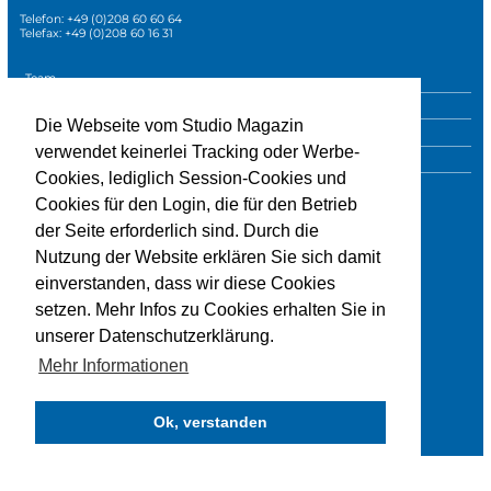
Telefon: +49 (0)208 60 60 64
Telefax: +49 (0)208 60 16 31
Navigation
Team
überspringen
Mediadaten
Die Webseite vom Studio Magazin
Sonderpublikationen
verwendet keinerlei Tracking oder Werbe-
Impressum
Cookies, lediglich Session-Cookies und
Datenschutz
Cookies für den Login, die für den Betrieb
der Seite erforderlich sind. Durch die
Nutzung der Website erklären Sie sich damit
» zur Studio-Website
einverstanden, dass wir diese Cookies
setzen. Mehr Infos zu Cookies erhalten Sie in
unserer Datenschutzerklärung.
Mehr Informationen
Ok, verstanden