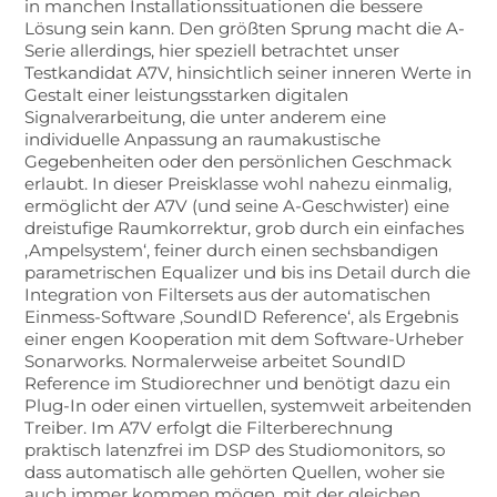
in manchen Installationssituationen die bessere
Lösung sein kann. Den größten Sprung macht die A-
Serie allerdings, hier speziell betrachtet unser
Testkandidat A7V, hinsichtlich seiner inneren Werte in
Gestalt einer leistungsstarken digitalen
Signalverarbeitung, die unter anderem eine
individuelle Anpassung an raumakustische
Gegebenheiten oder den persönlichen Geschmack
erlaubt. In dieser Preisklasse wohl nahezu einmalig,
ermöglicht der A7V (und seine A-Geschwister) eine
dreistufige Raumkorrektur, grob durch ein einfaches
‚Ampelsystem‘, feiner durch einen sechsbandigen
parametrischen Equalizer und bis ins Detail durch die
Integration von Filtersets aus der automatischen
Einmess-Software ‚SoundID Reference‘, als Ergebnis
einer engen Kooperation mit dem Software-Urheber
Sonarworks. Normalerweise arbeitet SoundID
Reference im Studiorechner und benötigt dazu ein
Plug-In oder einen virtuellen, systemweit arbeitenden
Treiber. Im A7V erfolgt die Filterberechnung
praktisch latenzfrei im DSP des Studiomonitors, so
dass automatisch alle gehörten Quellen, woher sie
auch immer kommen mögen, mit der gleichen