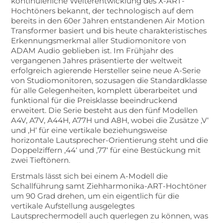
kontinuierliche Weiterentwicklung des X-ART-
Hochtöners bekannt, der technologisch auf dem
bereits in den 60er Jahren entstandenen Air Motion
Transformer basiert und bis heute charakteristisches
Erkennungsmerkmal aller Studiomonitore von
ADAM Audio geblieben ist. Im Frühjahr des
vergangenen Jahres präsentierte der weltweit
erfolgreich agierende Hersteller seine neue A-Serie
von Studiomonitoren, sozusagen die Standardklasse
für alle Gelegenheiten, komplett überarbeitet und
funktional für die Preisklasse beeindruckend
erweitert. Die Serie besteht aus den fünf Modellen
A4V, A7V, A44H, A77H und A8H, wobei die Zusätze ‚V‘
und ‚H‘ für eine vertikale beziehungsweise
horizontale Lautsprecher-Orientierung steht und die
Doppelziffern ‚44‘ und ‚77‘ für eine Bestückung mit
zwei Tieftönern.
Erstmals lässt sich bei einem A-Modell die
Schallführung samt Ziehharmonika-ART-Hochtöner
um 90 Grad drehen, um ein eigentlich für die
vertikale Aufstellung ausgelegtes
Lautsprechermodell auch querlegen zu können, was