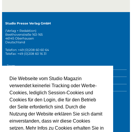
Studio Presse Verlag GmbH
(Verlag + Redaktion)
Beethovenstraße 163-165
46145 Oberhausen
Deutschland
Telefon: +49 (0)208 60 60 64
Telefax: +49 (0)208 60 16 31
Navigation
Team
überspringen
Mediadaten
Die Webseite vom Studio Magazin
Sonderpublikationen
verwendet keinerlei Tracking oder Werbe-
Impressum
Cookies, lediglich Session-Cookies und
Datenschutz
Cookies für den Login, die für den Betrieb
der Seite erforderlich sind. Durch die
Nutzung der Website erklären Sie sich damit
» zur Studio-Website
einverstanden, dass wir diese Cookies
setzen. Mehr Infos zu Cookies erhalten Sie in