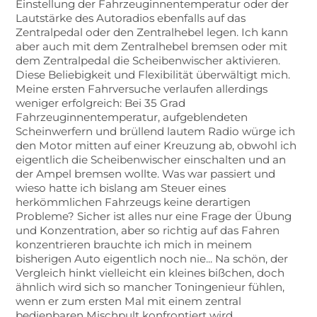
Einstellung der Fahrzeuginnentemperatur oder der
Lautstärke des Autoradios ebenfalls auf das
Zentralpedal oder den Zentralhebel legen. Ich kann
aber auch mit dem Zentralhebel bremsen oder mit
dem Zentralpedal die Scheibenwischer aktivieren.
Diese Beliebigkeit und Flexibilität überwältigt mich.
Meine ersten Fahrversuche verlaufen allerdings
weniger erfolgreich: Bei 35 Grad
Fahrzeuginnentemperatur, aufgeblendeten
Scheinwerfern und brüllend lautem Radio würge ich
den Motor mitten auf einer Kreuzung ab, obwohl ich
eigentlich die Scheibenwischer einschalten und an
der Ampel bremsen wollte. Was war passiert und
wieso hatte ich bislang am Steuer eines
herkömmlichen Fahrzeugs keine derartigen
Probleme? Sicher ist alles nur eine Frage der Übung
und Konzentration, aber so richtig auf das Fahren
konzentrieren brauchte ich mich in meinem
bisherigen Auto eigentlich noch nie... Na schön, der
Vergleich hinkt vielleicht ein kleines bißchen, doch
ähnlich wird sich so mancher Toningenieur fühlen,
wenn er zum ersten Mal mit einem zentral
bedienbaren Mischpult konfrontiert wird.