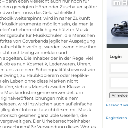
t – dann eben vielleicht auch nur noch für
m den geneigten Hörer oder Zuschauer später
gendwo her muss das Geld schließlich
dik weiterspinnt, wird in naher Zukunft
f Musikinstrumente möglich sein, da man ja
elen‘ urheberrechtlich geschützter Musik
izenzgebühr für Musikschulen, die Menschen
uftritte von Coverbands jeglicher Ausprägung
afrechtlich verfolgt werden, wenn diese ihre
 nicht rechtzeitig anmelden und
Login
bgelten. Die Inhaber der in der Regel viel
l, ob es nun Kosmetik, Lederwaren, Uhren,
ben uns zu einem Scheinqualitätsbewusstsein
her zwingt, zu Raubkopierern oder Replika-
ch ein Leben ohne diese Marken nicht
laufen, sich als Mensch zweiter Klasse zu
n die Musikindustrie gerne verwendet, um
Anmelde
riginalveröffentlichungen mit einem
belegen, wird inzwischen auch auf einfache
Passwort ve
 ‚illegalen‘ Internettauschbörsen mit Musik
istorisch gesehen ganz üble Gesellen, die
Registrieren
 vergewaltigen. Der Urheberrechteinhaber
 die unsachgemäße Verwendung dieses Wortes