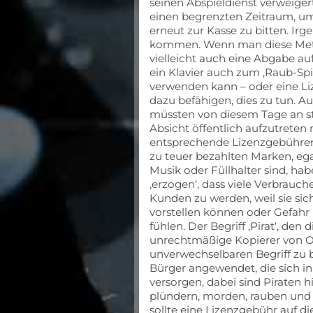
seinen Abspieldienst verweiger
einen begrenzten Zeitraum, u
erneut zur Kasse zu bitten. Ir
kommen. Wenn man diese Metho
vielleicht auch eine Abgabe au
ein Klavier auch zum ‚Raub-Spi
verwenden kann – oder eine L
dazu befähigen, dies zu tun. A
müssten von diesem Tage an str
Absicht öffentlich aufzutreten
entsprechende Lizenzgebühren a
zu teuer bezahlten Marken, ega
Musik oder Füllhalter sind, ha
‚erzogen‘, dass viele Verbrauc
Kunden zu werden, weil sie si
vorstellen können oder Gefahr 
fühlen. Der Begriff ‚Pirat‘, de
unrechtmäßige Kopierer von O
unverwechselbaren Begriff zu 
Bürger angewendet, die sich in
versorgen, dabei sind Piraten h
plündern, morden, rauben und
sollte eine Lizenzgebühr auf