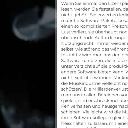
Wenn Sie einmal den Lizenzpa
lesen, werden Sie feststellen, 
nicht gehört. Sie erwerben led
manche Software-Pakete, beson
einen so komplizierten Freisch
Lust verliert, sie überhaupt no
überraschende Aufforderungen,
Nutzungsrecht ‚immer wieder ma
selbst, wie störend das währen
Instinktiv wird man aus den 
Software zu nutzen, die in dies
unter Verzicht auf die produkti
andere Software bieten kann. 
nicht explizit erwähnen. Mir 
die Musikindustrie vielleicht n
schützen‘. Die Milliardenverlust
man uns in allen Bereichen vo
spielen, sind erschreckend, abe
Fehlverhalten und hausgemach
schieben. Vielleicht wird die 
ihren Softwarekollegen gleich
freischalten zu lassen, mit ein