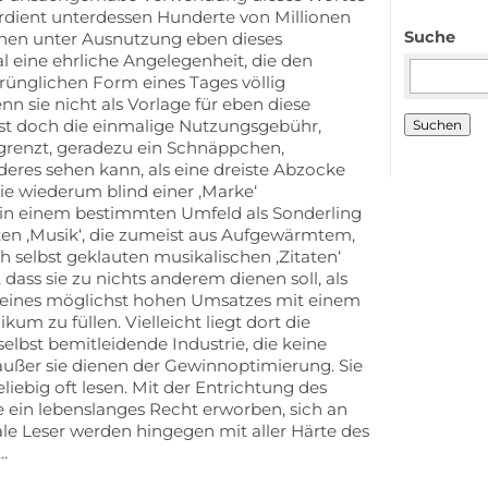
erdient unterdessen Hunderte von Millionen
Suche
önen unter Ausnutzung eben dieses
Suchbegriffe
l eine ehrliche Angelegenheit, die den
prünglichen Form eines Tages völlig
n sie nicht als Vorlage für eben diese
ist doch die einmalige Nutzungsgebühr,
Suchen
renzt, geradezu ein Schnäppchen,
deres sehen kann, als eine dreiste Abzocke
ie wiederum blind einer ‚Marke‘
 in einem bestimmten Umfeld als Sonderling
uften ‚Musik‘, die zumeist aus Aufgewärmtem,
 selbst geklauten musikalischen ‚Zitaten‘
dass sie zu nichts anderem dienen soll, als
 eines möglichst hohen Umsatzes mit einem
kum zu füllen. Vielleicht liegt dort die
selbst bemitleidende Industrie, die keine
außer sie dienen der Gewinnoptimierung. Sie
iebig oft lesen. Mit der Entrichtung des
ein lebenslanges Recht erworben, sich an
gale Leser werden hingegen mit aller Härte des
..