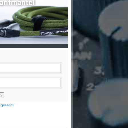
n
rgessen?