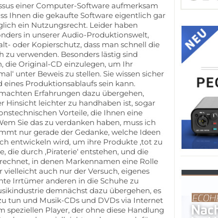
ssus einer Computer-Software aufmerksam
dass Ihnen die gekaufte Software eigentlich gar
iglich ein Nutzungsrecht. Leider haben
ders in unserer Audio-Produktionswelt,
alt- oder Kopierschutz, dass man schnell die
ch zu verwenden. Besonders lästig sind
 die Original-CD einzulegen, um Ihr
l‘ unter Beweis zu stellen. Sie wissen sicher
d eines Produktionsablaufs sein kann.
gemachten Erfahrungen dazu übergehen,
er Hinsicht leichter zu handhaben ist, sogar
onstechnischen Vorteile, die Ihnen eine
Wem Sie das zu verdanken haben, muss ich
kommt nur gerade der Gedanke, welche Ideen
och entwickeln wird, um ihre Produkte ‚tot zu
e, die durch ‚Piraterie‘ entstehen, und die
rrechnet, in denen Markennamen eine Rolle
r vielleicht auch nur der Versuch, eigenes
te Irrtümer anderen in die Schuhe zu
Musikindustrie demnächst dazu übergehen, es
 zu tun und Musik-CDs und DVDs via Internet
em speziellen Player, der ohne diese Handlung