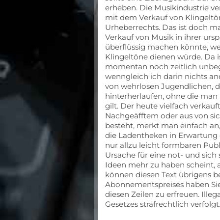
erheben. Die Musikindustrie v
mit dem Verkauf von Klingelt
Urheberrechts. Das ist doch ma
Verkauf von Musik in ihrer urs
überflüssig machen könnte, wen
Klingeltöne dienen würde. Da 
momentan noch zeitlich unbeg
wenngleich ich darin nichts an
von wehrlosen Jugendlichen, d
hinterherlaufen, ohne die man
gilt. Der heute vielfach verka
Nachgeäfftem oder aus von sich
besteht, merkt man einfach an, 
die Ladentheken in Erwartung
nur allzu leicht formbaren Publi
Ursache für eine not- und sich 
Ideen mehr zu haben scheint, 
können diesen Text übrigens bel
Abonnementspreises haben Sie 
diesen Zeilen zu erfreuen. Ille
Gesetzes strafrechtlich verfolgt.