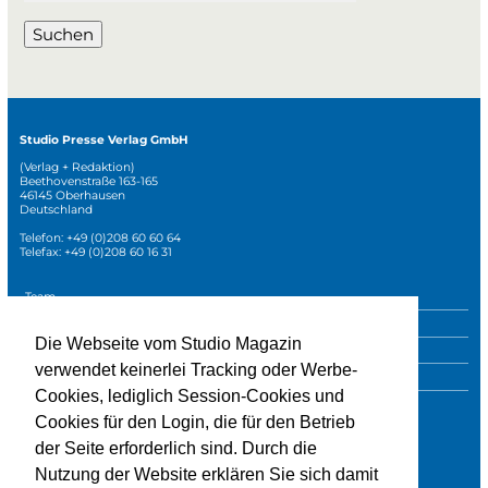
Suchen
Studio Presse Verlag GmbH
(Verlag + Redaktion)
Beethovenstraße 163-165
46145 Oberhausen
Deutschland
Telefon: +49 (0)208 60 60 64
Telefax: +49 (0)208 60 16 31
Navigation
Team
überspringen
Mediadaten
Die Webseite vom Studio Magazin
Sonderpublikationen
verwendet keinerlei Tracking oder Werbe-
Impressum
Cookies, lediglich Session-Cookies und
Datenschutz
Cookies für den Login, die für den Betrieb
der Seite erforderlich sind. Durch die
Nutzung der Website erklären Sie sich damit
» zur Studio-Website