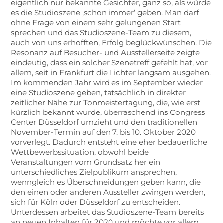
eigentlich nur bekannte Gesichter, ganz so, als würde
es die Studioszene ‚schon immer‘ geben. Man darf
ohne Frage von einem sehr gelungenen Start
sprechen und das Studioszene-Team zu diesem,
auch von uns erhofften, Erfolg beglückwünschen. Die
Resonanz auf Besucher- und Ausstellerseite zeigte
eindeutig, dass ein solcher Szenetreff gefehlt hat, vor
allem, seit in Frankfurt die Lichter langsam ausgehen.
Im kommenden Jahr wird es im September wieder
eine Studioszene geben, tatsächlich in direkter
zeitlicher Nähe zur Tonmeistertagung, die, wie erst
kürzlich bekannt wurde, überraschend ins Congress
Center Düsseldorf umzieht und den traditionellen
November-Termin auf den 7. bis 10. Oktober 2020
vorverlegt. Dadurch entsteht eine eher bedauerliche
Wettbewerbssituation, obwohl beide
Veranstaltungen vom Grundsatz her ein
unterschiedliches Zielpublikum ansprechen,
wenngleich es Überschneidungen geben kann, die
den einen oder anderen Aussteller zwingen werden,
sich für Köln oder Düsseldorf zu entscheiden.
Unterdessen arbeitet das Studioszene-Team bereits
an neuen Inhalten für 2020 und möchte vor allem