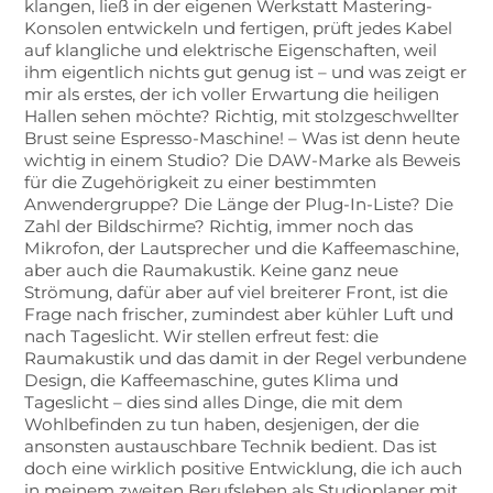
klangen, ließ in der eigenen Werkstatt Mastering-
Konsolen entwickeln und fertigen, prüft jedes Kabel
auf klangliche und elektrische Eigenschaften, weil
ihm eigentlich nichts gut genug ist – und was zeigt er
mir als erstes, der ich voller Erwartung die heiligen
Hallen sehen möchte? Richtig, mit stolzgeschwellter
Brust seine Espresso-Maschine! – Was ist denn heute
wichtig in einem Studio? Die DAW-Marke als Beweis
für die Zugehörigkeit zu einer bestimmten
Anwendergruppe? Die Länge der Plug-In-Liste? Die
Zahl der Bildschirme? Richtig, immer noch das
Mikrofon, der Lautsprecher und die Kaffeemaschine,
aber auch die Raumakustik. Keine ganz neue
Strömung, dafür aber auf viel breiterer Front, ist die
Frage nach frischer, zumindest aber kühler Luft und
nach Tageslicht. Wir stellen erfreut fest: die
Raumakustik und das damit in der Regel verbundene
Design, die Kaffeemaschine, gutes Klima und
Tageslicht – dies sind alles Dinge, die mit dem
Wohlbefinden zu tun haben, desjenigen, der die
ansonsten austauschbare Technik bedient. Das ist
doch eine wirklich positive Entwicklung, die ich auch
in meinem zweiten Berufsleben als Studioplaner mit