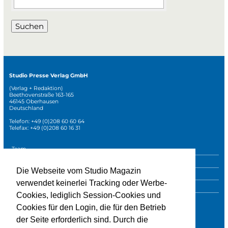
Suchen
Studio Presse Verlag GmbH
(Verlag + Redaktion)
Beethovenstraße 163-165
46145 Oberhausen
Deutschland
Telefon: +49 (0)208 60 60 64
Telefax: +49 (0)208 60 16 31
Navigation
Team
überspringen
Mediadaten
Die Webseite vom Studio Magazin
Sonderpublikationen
verwendet keinerlei Tracking oder Werbe-
Impressum
Cookies, lediglich Session-Cookies und
Datenschutz
Cookies für den Login, die für den Betrieb
der Seite erforderlich sind. Durch die