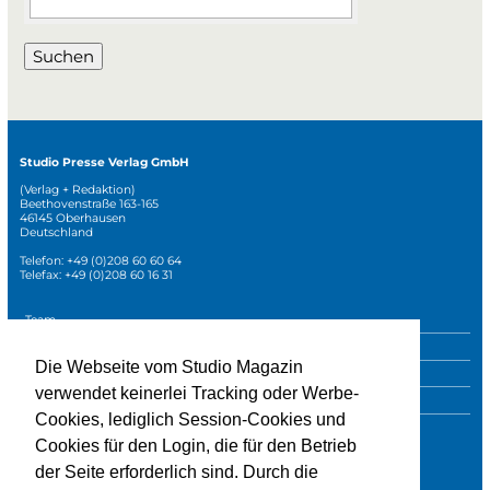
Suchen
Studio Presse Verlag GmbH
(Verlag + Redaktion)
Beethovenstraße 163-165
46145 Oberhausen
Deutschland
Telefon: +49 (0)208 60 60 64
Telefax: +49 (0)208 60 16 31
Navigation
Team
überspringen
Mediadaten
Die Webseite vom Studio Magazin
Sonderpublikationen
verwendet keinerlei Tracking oder Werbe-
Impressum
Cookies, lediglich Session-Cookies und
Datenschutz
Cookies für den Login, die für den Betrieb
der Seite erforderlich sind. Durch die