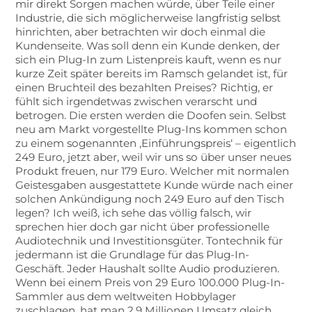
mir direkt Sorgen machen würde, über Teile einer
Industrie, die sich möglicherweise langfristig selbst
hinrichten, aber betrachten wir doch einmal die
Kundenseite. Was soll denn ein Kunde denken, der
sich ein Plug-In zum Listenpreis kauft, wenn es nur
kurze Zeit später bereits im Ramsch gelandet ist, für
einen Bruchteil des bezahlten Preises? Richtig, er
fühlt sich irgendetwas zwischen verarscht und
betrogen. Die ersten werden die Doofen sein. Selbst
neu am Markt vorgestellte Plug-Ins kommen schon
zu einem sogenannten ‚Einführungspreis‘ – eigentlich
249 Euro, jetzt aber, weil wir uns so über unser neues
Produkt freuen, nur 179 Euro. Welcher mit normalen
Geistesgaben ausgestattete Kunde würde nach einer
solchen Ankündigung noch 249 Euro auf den Tisch
legen? Ich weiß, ich sehe das völlig falsch, wir
sprechen hier doch gar nicht über professionelle
Audiotechnik und Investitionsgüter. Tontechnik für
jedermann ist die Grundlage für das Plug-In-
Geschäft. Jeder Haushalt sollte Audio produzieren.
Wenn bei einem Preis von 29 Euro 100.000 Plug-In-
Sammler aus dem weltweiten Hobbylager
zuschlagen, hat man 2.9 Millionen Umsatz gleich