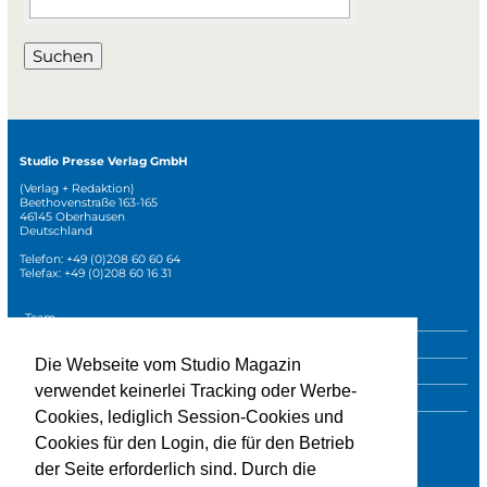
Suchen
Studio Presse Verlag GmbH
(Verlag + Redaktion)
Beethovenstraße 163-165
46145 Oberhausen
Deutschland
Telefon: +49 (0)208 60 60 64
Telefax: +49 (0)208 60 16 31
Navigation
Team
überspringen
Mediadaten
Die Webseite vom Studio Magazin
Sonderpublikationen
verwendet keinerlei Tracking oder Werbe-
Impressum
Cookies, lediglich Session-Cookies und
Datenschutz
Cookies für den Login, die für den Betrieb
der Seite erforderlich sind. Durch die