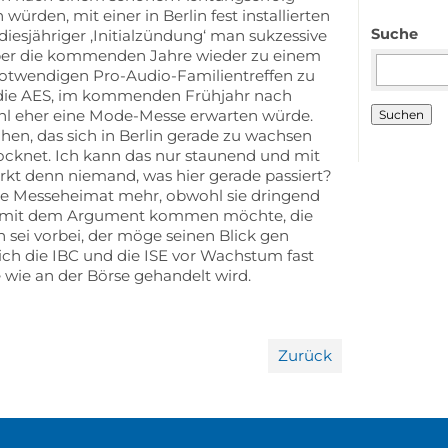
rden, mit einer in Berlin fest installierten
Suche
diesjähriger ‚Initialzündung‘ man sukzessive
Suchbegriffe
ber die kommenden Jahre wieder zu einem
notwendigen Pro-Audio-Familientreffen zu
t die AES, im kommenden Frühjahr nach
l eher eine Mode-Messe erwarten würde.
Suchen
chen, das sich in Berlin gerade zu wachsen
rocknet. Ich kann das nur staunend und mit
kt denn niemand, was hier gerade passiert?
ne Messeheimat mehr, obwohl sie dringend
r mit dem Argument kommen möchte, die
n sei vorbei, der möge seinen Blick gen
ich die IBC und die ISE vor Wachstum fast
 wie an der Börse gehandelt wird.
Zurück