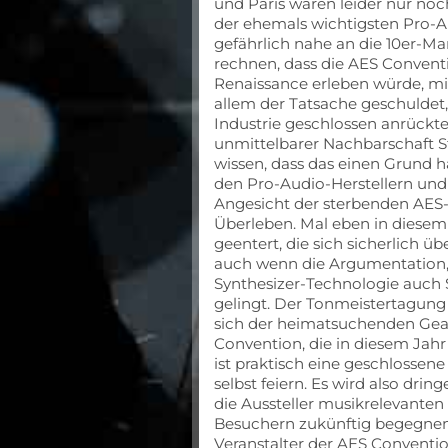
und Paris waren leider nur no
der ehemals wichtigsten Pro-Au
gefährlich nahe an die 10er-Ma
rechnen, dass die AES Conventio
Renaissance erleben würde, mi
allem der Tatsache geschuldet,
Industrie geschlossen anrückte
unmittelbarer Nachbarschaft S
wissen, dass das einen Grund h
den Pro-Audio-Herstellern und 
Angesicht der sterbenden AES
Überleben. Mal eben in diesem 
geentert, die sich sicherlich 
auch wenn die Argumentation, 
Synthesizer-Technologie auch 
gelingt. Der Tonmeistertagung 
sich der heimatsuchenden Ge
Convention, die in diesem Jahr
ist praktisch eine geschlossene
selbst feiern. Es wird also drin
die Aussteller musikrelevant
Besuchern zukünftig begegnen
Veranstalter der AES Convent