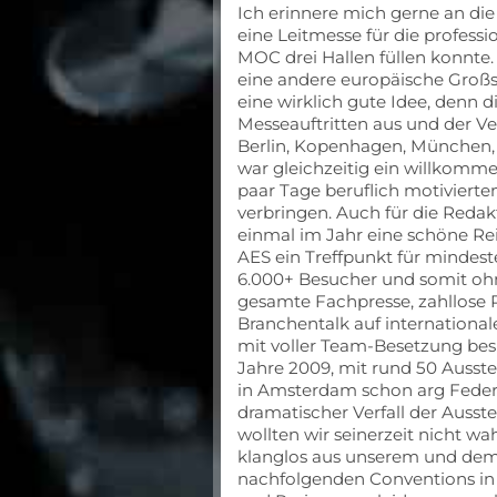
Ich erinnere mich gerne an die
eine Leitmesse für die profes
MOC drei Hallen füllen konnte.
eine andere europäische Groß
eine wirklich gute Idee, denn di
Messeauftritten aus und der Ve
Berlin, Kopenhagen, München,
war gleichzeitig ein willkomme
paar Tage beruflich motiviert
verbringen. Auch für die Redak
einmal im Jahr eine schöne Re
AES ein Treffpunkt für mindest
6.000+ Besucher und somit ohne
gesamte Fachpresse, zahllose
Branchentalk auf international
mit voller Team-Besetzung bes
Jahre 2009, mit rund 50 Ausste
in Amsterdam schon arg Federn 
dramatischer Verfall der Ausst
wollten wir seinerzeit nicht 
klanglos aus unserem und dem
nachfolgenden Conventions in