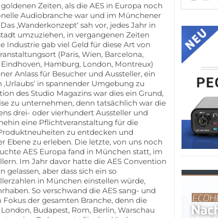
 goldenen Zeiten, als die AES in Europa noch
sionelle Audiobranche war und im Münchener
 Das ‚Wanderkonzept‘ sah vor, jedes Jahr in
stadt umzuziehen, in vergangenen Zeiten
e Industrie gab viel Geld für diese Art von
ranstaltungsort (Paris, Wien, Barcelona,
 Eindhoven, Hamburg, London, Montreux)
ner Anlass für Besucher und Aussteller, ein
en ‚Urlaubs‘ in spannender Umgebung zu
tion des Studio Magazins war dies ein Grund,
ise zu unternehmen, denn tatsächlich war die
ens drei- oder vierhundert Aussteller und
hin eine Pflichtveranstaltung für die
 Produktneuheiten zu entdecken und
er Ebene zu erleben. Die letzte, von uns noch
uchte AES Europa fand in München statt, im
llern. Im Jahr davor hatte die AES Convention
gelassen, aber dass sich ein so
ellerzahlen in München einstellen würde,
wahrhaben. So verschwand die AES sang- und
 Fokus der gesamten Branche, denn die
 London, Budapest, Rom, Berlin, Warschau