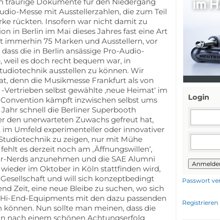
ch traurige Dokumente für den Niedergang
dio-Messe mit Ausstellerzahlen, die zum Teil
rke rückten. Insofern war nicht damit zu
n in Berlin im Mai dieses Jahres fast eine Art
t immerhin 75 Marken und Ausstellern, vor
 dass die in Berlin ansässige Pro-Audio-
, weil es doch recht bequem war, in
tudiotechnik ausstellen zu können. Wir
at, denn die Musikmesse Frankfurt als von
-Vertrieben selbst gewählte ‚neue Heimat‘ im
Login
-Convention kämpft inzwischen selbst ums
Jahr schnell die Berliner Superbooth
über den unerwarteten Zuwachs gefreut hat,
im Umfeld experimenteller oder innovativer
Studiotechnik zu zeigen, nur mit Mühe
fehlt es derzeit noch am ‚Äffnungswillen‘,
ar-Nerds anzunehmen und die SAE Alumni
Anmelde
 wieder im Oktober in Köln stattfinden wird,
 Gesellschaft und will sich konzeptbedingt
Passwort ve
gend Zeit, eine neue Bleibe zu suchen, wo sich
en Hi-End-Equipments mit den dazu passenden
Registrieren
 können. Nun sollte man meinen, dass die
ion nach einem schönen Achtungserfolg