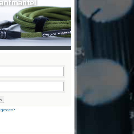
n
rgessen?