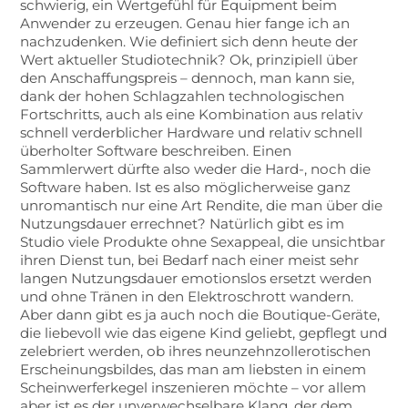
schwierig, ein Wertgefühl für Equipment beim
Anwender zu erzeugen. Genau hier fange ich an
nachzudenken. Wie definiert sich denn heute der
Wert aktueller Studiotechnik? Ok, prinzipiell über
den Anschaffungspreis – dennoch, man kann sie,
dank der hohen Schlagzahlen technologischen
Fortschritts, auch als eine Kombination aus relativ
schnell verderblicher Hardware und relativ schnell
überholter Software beschreiben. Einen
Sammlerwert dürfte also weder die Hard-, noch die
Software haben. Ist es also möglicherweise ganz
unromantisch nur eine Art Rendite, die man über die
Nutzungsdauer errechnet? Natürlich gibt es im
Studio viele Produkte ohne Sexappeal, die unsichtbar
ihren Dienst tun, bei Bedarf nach einer meist sehr
langen Nutzungsdauer emotionslos ersetzt werden
und ohne Tränen in den Elektroschrott wandern.
Aber dann gibt es ja auch noch die Boutique-Geräte,
die liebevoll wie das eigene Kind geliebt, gepflegt und
zelebriert werden, ob ihres neunzehnzollerotischen
Erscheinungsbildes, das man am liebsten in einem
Scheinwerferkegel inszenieren möchte – vor allem
aber ist es der unverwechselbare Klang, der dem