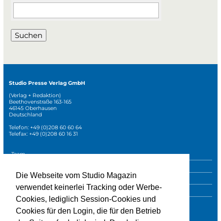
Suchbegriffe
Suchen
Studio Presse Verlag GmbH
(Verlag + Redaktion)
Beethovenstraße 163-165
46145 Oberhausen
Deutschland
Telefon: +49 (0)208 60 60 64
Telefax: +49 (0)208 60 16 31
Navigation
Team
überspringen
Mediadaten
Die Webseite vom Studio Magazin
Sonderpublikationen
verwendet keinerlei Tracking oder Werbe-
Impressum
Cookies, lediglich Session-Cookies und
Datenschutz
Cookies für den Login, die für den Betrieb